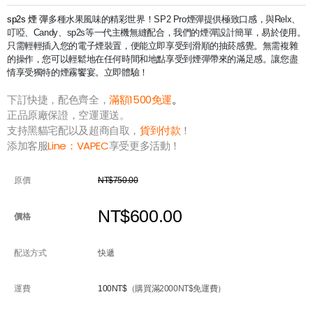
sp2s 煙 彈
​多種水果風味的精彩世界！SP2 Pro煙彈提供極致口感，與Relx、
叮啞、Candy、sp2s等一代主機無縫配合，我們的煙彈設計簡單，易於使用。
只需輕輕插入您的電子煙裝置，便能立即享受到滑順的抽菸感覺。無需複雜
的操作，您可以輕鬆地在任何時間和地點享受到煙彈帶來的滿足感。讓您盡
情享受獨特的煙霧饗宴。立即體驗！
下訂快捷，配色齊全，
滿額1500免運
。
正品原廠保證，空運運送。
支持黑貓宅配以及超商自取，
貨到付款
！
添加客服
Line：
VAPEC
享受更多活動！
原價
NT$750.00
NT$600.00
價格
配送方式
快遞
運費
100NT$
（購買滿2000NT$免運費）