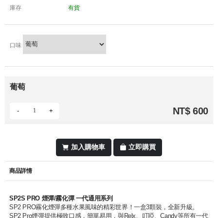
庫存
有貨
口味
葡萄
NT$ 600
-
+
加入購物車
立即購買
商品詳情
SP2S PRO 煙彈/霧化彈 一代通用系列
SP2 PRO霧化煙彈多種水果風味的精彩世界！一盒3顆裝，全新升級。
SP2 Pro煙彈提供極致口感，簡單易用，與Relx、叮啞、Candy等所有一代