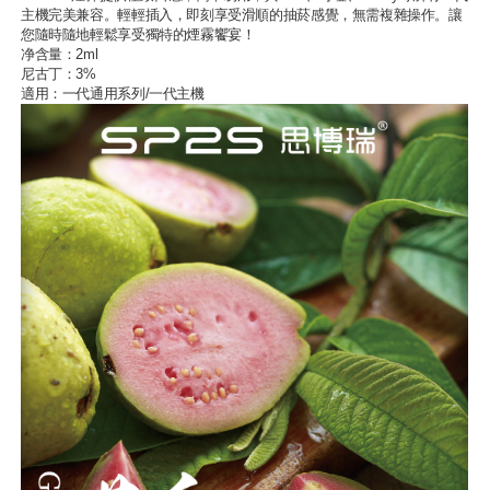
主機完美兼容。輕輕插入，即刻享受滑順的抽菸感覺，無需複雜操作。讓
您隨時隨地輕鬆享受獨特的煙霧饗宴！
净含量：2ml
尼古丁：3%
適用：一代通用系列/一代主機