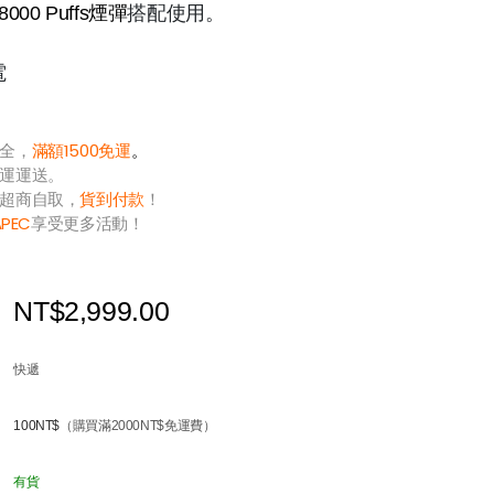
 18000 Puffs煙彈
搭配使用。
電
全，
滿額1500免運
。
運運送。
超商自取，
貨到付款
！
APEC
享受更多活動！
NT$2,999.00
快遞
100NT$
（購買滿2000NT$免運費）
有貨