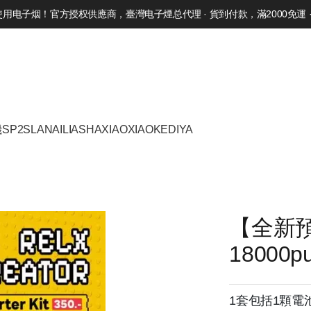
电子烟！官方授权供應商，臺灣电子煙总代理 · 貨到付款，滿2000免運 · 
機
SP2S
LANA
ILIA
SHAXIAO
XIAOKE
DIYA
【全新預售
18000p
1套包括1顆電