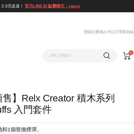
2-3天送達！
官方LINE ID 點擊聊天：vapec
登錄/註冊
個人中心
訂單查詢
線
0
】Relx Creator 積木系列
uffs 入門套件
池和1個替換煙彈。