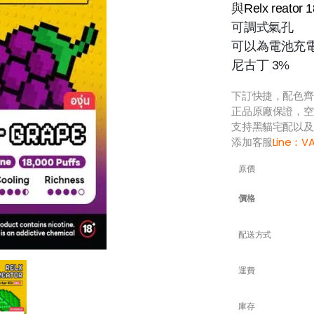
與
Relx reator
可調式氣孔
可以為電池充
尼古丁 3%
下訂快捷，配色齊
正品原廠保證，空
支持黑貓宅配以及
添加客服
Line：
V
原價
價格
配送方式
運費
庫存