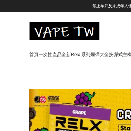
禁止孕妇及未成年人使用
首頁
一次性產品
全新Relx 系列
煙彈大全
换彈式主