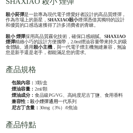
SHAXIAO 殺小 煙彈
殺小菸彈
是一款專為現代電子煙愛好者設計的高品質煙彈，
作為市場上的新星，
SHAXIAO殺小
煙彈憑借其獨特的設計
和優質的口感迅速獲得了許多消費者的青睞。
殺小 煙彈
採用高品質霧化技術，確保口感細膩。
SHAXIAO
煙彈
精緻小巧的設計方便攜帶，2.0ml煙油容量帶來持久的吸
食體驗。通用
殺小主機
，與一代電子煙主機無縫兼容，無論
您是新手還是老手，都能滿足您的需求。
產品規格
包裝內容：
3顆/盒
煙油容量：
2ml/顆
煙油成分：
食品級PG/VG、高純度尼古丁鹽、食用香料
兼容性：
殺小煙彈通用
一代系列
尼古丁含量：
30mg（3%）/0焦油
產品特點