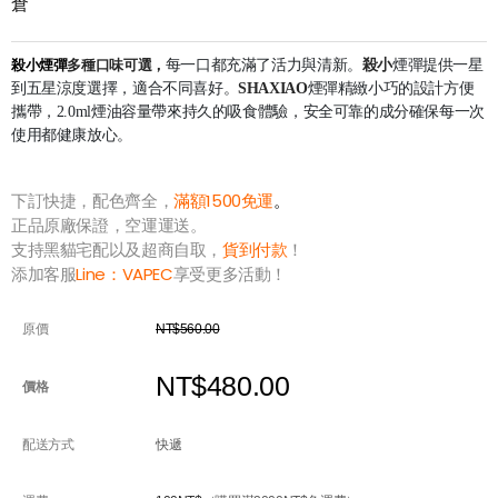
倉
殺小煙彈
多種口味可選，
每一口都充滿了活力與清新。
殺小
煙彈提供一星
到五星涼度選擇，適合不同喜好。
SHAXIAO
煙彈精緻小巧的設計方便
攜帶，2.0ml煙油容量帶來持久的吸食體驗，安全可靠的成分確保每一次
使用都健康放心。
下訂快捷，配色齊全，
滿額1500免運
。
正品原廠保證，空運運送。
支持黑貓宅配以及超商自取，
貨到付款
！
添加客服
Line：
VAPEC
享受更多活動！
原價
NT$560.00
NT$480.00
價格
配送方式
快遞