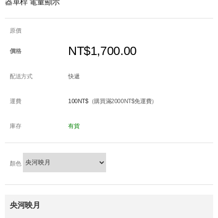
器單桿 電量顯示
原價
NT$1,700.00
價格
配送方式
快遞
運費
100NT$
（購買滿2000NT$免運費）
庫存
有貨
顏色
央河映月