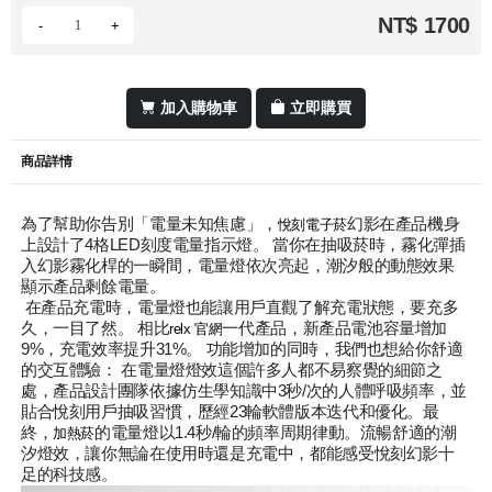
NT$ 1700
-
+
加入購物車
立即購買
商品詳情
為了幫助你告別「電量未知焦慮」，
幻影在產品機身
悅刻電子菸
上設計了4格LED刻度電量指示燈。 當你在抽吸菸時，霧化彈插
入幻影霧化桿的一瞬間，電量燈依次亮起，潮汐般的動態效果
顯示產品剩餘電量。
在產品充電時，電量燈也能讓用戶直觀了解充電狀態，要充多
久，一目了然。 相比
一代產品，新產品電池容量增加
relx 官網
9%，充電效率提升31%。 功能增加的同時，我們也想給你舒適
的交互體驗： 在電量燈燈效這個許多人都不易察覺的細節之
處，產品設計團隊依據仿生學知識中3秒/次的人體呼吸頻率，並
貼合悅刻用戶抽吸習慣，歷經23輪軟體版本迭代和優化。最
終，
的電量燈以1.4秒/輪的頻率周期律動。流暢舒適的潮
加熱菸
汐燈效，讓你無論在使用時還是充電中，都能感受悅刻幻影十
足的科技感。