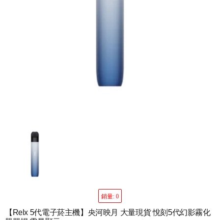
銷量: 0
【Relx 5代電子菸主機】央河映月 大量現貨 悅刻5代幻影霧化