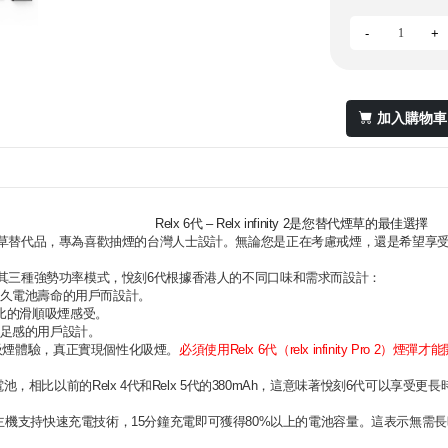
-
+
加入購物車
Relx 6代 – Relx infinity 2是您替代煙草的最佳選擇
stem是一個矚目的煙草替代品，專為喜歡抽煙的台灣人士設計。無論您是正在考慮戒煙，還是
以為傲的功能之一是其三種強勢功率模式，悅刻6代根據香港人的不同口味和需求而設計：
和更持久電池壽命的用戶而設計。
供無與倫比的滑順吸煙感受。
烈滿足感的用戶設計。
吸煙體驗，真正實現個性化吸煙。
必須使用Relx 6代（relx infinity Pro 2）
擁有更大的440mAh電池，相比以前的Relx 4代和Relx 5代的380mAh，這意味著悅
6代主機支持快速充電技術，15分鐘充電即可獲得80%以上的電池容量。這表示無