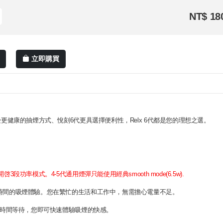
NT$ 18
立即購買
希望享受更健康的抽煙方式、悅刻6代更具選擇便利性，Relx 6代都是您的理想之選。
煙彈才能開啓3段功率模式。4-5代通用煙彈只能使用經典smooth mode(6.5w).
刻6代可以享受更長時間的吸煙體驗。您在繁忙的生活和工作中，無需擔心電量不足。
需長時間等待，您即可快速體驗吸煙的快感。