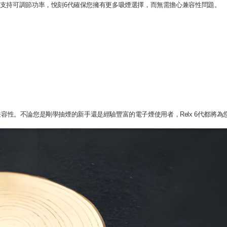
代煙彈支持可調節功率，悅刻6代確保您擁有更多吸煙選擇，而無需擔心兼容性問題。
及卓越的兼容性。不論您是剛學抽煙的新手還是經驗豐富的電子煙使用者，Relx 6代都將為