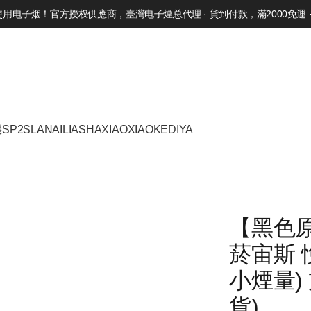
电子烟！官方授权供應商，臺灣电子煙总代理 · 貨到付款，滿2000免運 · 
機
SP2S
LANA
ILIA
SHAXIAO
XIAOKE
DIYA
【黑色原
菸宙斯 悅
小煙量) 
貨)