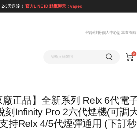
2-3天送達！
官方LINE ID 點擊聊天：vapec
登錄/註冊
個人中心
訂單查詢
線
0
廠正品】全新系列 Relx 6代電
刻Infinity Pro 2六代煙機(可調大
支持Relx 4/5代煙彈通用 (下訂