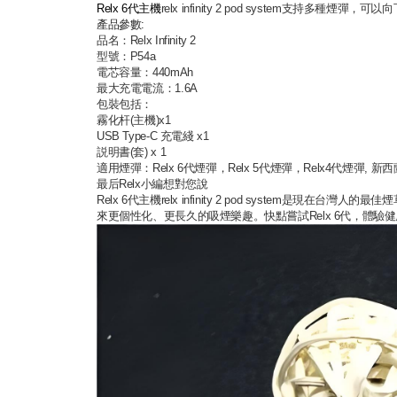
Relx 6代主機
relx infinity 2 pod system支持多
產品參數:
品名：Relx Infinity 2
型號：P54a
電芯容量：440mAh
最大充電電流：1.6A
包裝包括：
霧化杆(主機)x1
USB Type-C 充電綫 x1
説明書(套) x 1
適用煙彈：Relx 6代煙彈，Relx 5代煙彈，Relx4代煙彈
最后Relx小編想對您說
Relx 6代主機relx infinity 2 pod sys
來更個性化、更長久的吸煙樂趣。快點嘗試Relx 6代，體