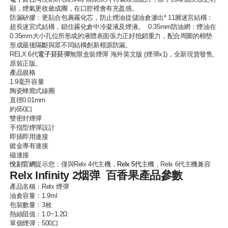
顯，煙氣更收斂成團，在口腔裡會有充盈感。
防漏矽膠：更貼合包裹霧化芯，防止煙油從儲油倉滲出* 11層迷宮結構：
超長迷宮式結構，鎖住霧化倉中冷凝液及煙液。 0.35mm防油網：煙油在
0.35mm大小孔位所形成的液體表面張力正好抵銷重力，配合周圍的棉墊
形成最後隔斷與眾不同結構創新根源防漏。
RELX 6代
電子菸菸彈
無限盒裝煙彈 海外英文版 (煙彈x1)，全新現貨發售,
原裝正版。
產品規格
1.9毫升容量
陶瓷蜂窩式線圈
直徑0.01mm
約650口
雙密封煙彈
手指型煙彈設計
即插即用連接
鍍金專有連接
磁連接
悅刻官網
提示您：僅與Relx 4代主機，
Relx 5代
主機，Relx 6代主機兼容
Relx Infinity 2烟弹 百香果產品參數
產品名稱：
Relx 煙彈
油倉容量：1.9ml
包裝數量：3枚
熱絲阻值：1.0~1.2Ω
單個煙彈：500口