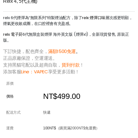
Relx 4, 5代主機)
relx 6代煙彈為“無限系列”特製煙油配方，除了
relx 煙彈口味
層次感更明顯，
煙氣更收斂成團，在口腔裡會有充盈感。
relx 電子菸
6代無限盒裝煙彈 海外英文版 (煙彈x1)，全新現貨發售, 原裝正
版。
下訂快捷，配色齊全，
滿額1500免運
。
正品原廠保證，空運運送。
支持黑貓宅配以及超商自取，
貨到付款
！
添加客服
Line：
VAPEC
享受更多活動！
原價
NT$499.00
價格
配送方式
快遞
運費
100NT$
（購買滿2000NT$免運費）