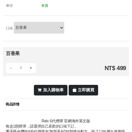
庫存
有貨
口味
百香果
NT$ 499
-
+
加入購物車
立即購買
商品詳情
Relx 6代煙彈 官網海外英文版
每盒1顆煙彈，請選擇自己喜歡的口味下訂。
電子菸台灣
悅刻6代煙彈為“無限系列”特製煙油配方，除了口味層次感更明