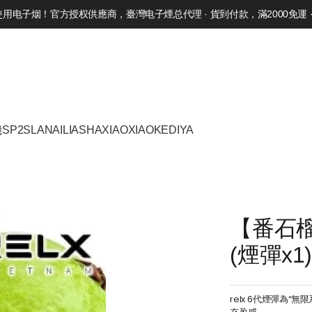
电子烟！官方授权供應商，臺灣电子煙总代理 · 貨到付款，滿2000免運 · 
機
SP2S
LANA
ILIA
SHAXIAO
XIAOKE
DIYA
【番石榴】
(煙彈x1)
relx 6代煙彈為“