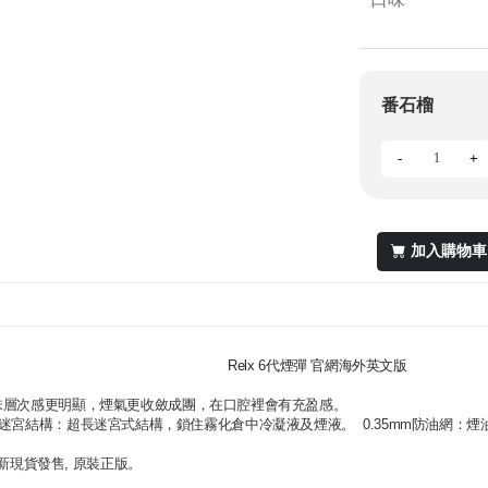
番石榴
-
+
加入購物車
Relx 6代煙彈 官網海外英文版
口味層次感更明顯，煙氣更收斂成團，在口腔裡會有充盈感。
層迷宮結構：超長迷宮式結構，鎖住霧化倉中冷凝液及煙液。 0.35mm防油網：煙
全新現貨發售, 原裝正版。