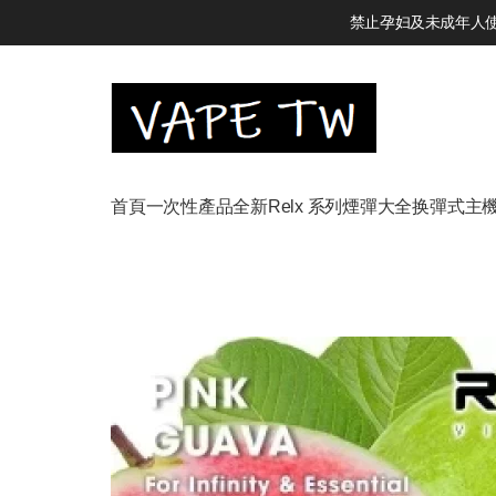
禁止孕妇及未成年人使用
首頁
一次性產品
全新Relx 系列
煙彈大全
换彈式主