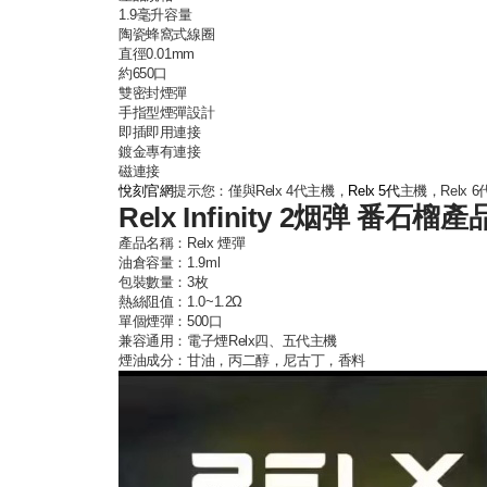
1.9毫升容量
陶瓷蜂窩式線圈
直徑0.01mm
約650口
雙密封煙彈
手指型煙彈設計
即插即用連接
鍍金專有連接
磁連接
悅刻官網
提示您：僅與Relx 4代主機，
Relx 5代
主機，Relx 
Relx Infinity 2烟弹 番石榴
產品名稱：
Relx 煙彈
油倉容量：1.9ml
包裝數量：3枚
熱絲阻值：1.0~1.2Ω
單個煙彈：500口
兼容通用：
電子煙Relx
四、五代主機
煙油成分：甘油，丙二醇，尼古丁，香料