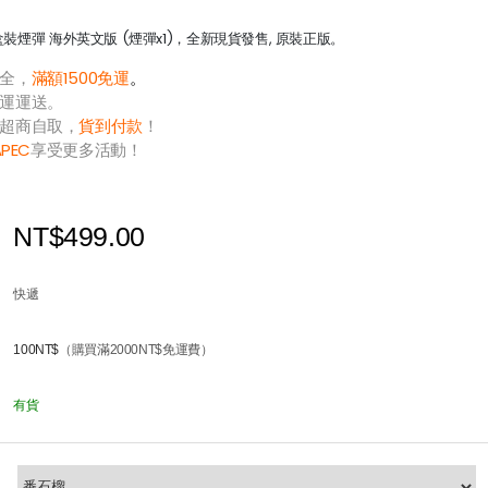
裝煙彈 海外英文版 (煙彈x1)，全新現貨發售, 原裝正版。
全，
滿額1500免運
。
運運送。
超商自取，
貨到付款
！
APEC
享受更多活動！
NT$499.00
快遞
100NT$
（購買滿2000NT$免運費）
有貨