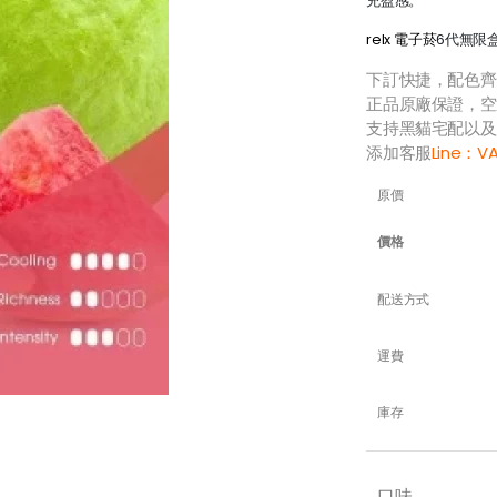
充盈感。
relx 電子菸
6代無限盒
下訂快捷，配色齊
正品原廠保證，空
支持黑貓宅配以及
添加客服
Line：
V
原價
價格
配送方式
運費
庫存
口味