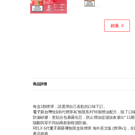
銷量: 0
商品詳情
每盒1顆煙彈，請選擇自己喜歡的口味下訂。
電子菸台灣
悅刻6代煙彈為“無限系列”特製煙油配方，除了
防漏矽膠：更貼合包裹霧化芯，防止煙油從儲油倉滲出* 11
隔斷與眾不同結構創新根源防漏。
RELX 6代
電子菸菸彈
無限盒裝煙彈 海外英文版 (煙彈x1)，
產品規格