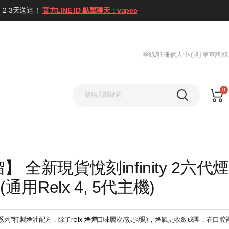
2-3天送達！
官方LINE ID 點擊聊天：vapec
登錄/註冊
個人中心
訂單查詢
線
0
 全新現貨悅刻infinity 2六代
(通用Relx 4, 5代主機)
無限系列”特製煙油配方，除了
relx 煙彈口味
層次感更明顯，煙氣更收斂成團，在口腔