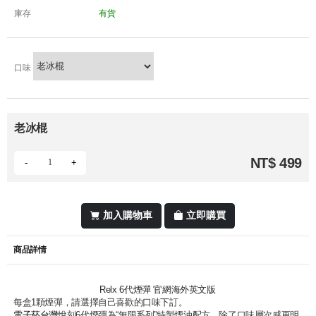
庫存
有貨
口味
老冰棍
NT$ 499
-
+
加入購物車
立即購買
商品詳情
Relx 6代煙彈 官網海外英文版
每盒1顆煙彈，請選擇自己喜歡的口味下訂。
電子菸台灣
悅刻6代煙彈為“無限系列”特製煙油配方，除了口味層次感更明