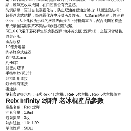
顯，煙氣更收斂成團，在口腔裡會有充盈感。
防漏矽膠：更貼合包裹霧化芯，防止煙油從儲油倉滲出* 11層迷宮結構：
超長迷宮式結構，鎖住霧化倉中冷凝液及煙液。 0.35mm防油網：煙油在
0.35mm大小孔位所形成的液體表面張力正好抵銷重力，配合周圍的棉墊
形成最後隔斷與眾不同結構創新根源防漏。
RELX 6代
電子菸菸彈
無限盒裝煙彈 海外英文版 (煙彈x1)，全新現貨發售,
原裝正版。
產品規格
1.9毫升容量
陶瓷蜂窩式線圈
直徑0.01mm
約650口
雙密封煙彈
手指型煙彈設計
即插即用連接
鍍金專有連接
磁連接
悅刻官網
提示您：僅與Relx 4代主機，
Relx 5代
主機，Relx 6代主機兼容
Relx Infinity 2烟弹 老冰棍產品參數
產品名稱：
Relx 煙彈
油倉容量：1.9ml
包裝數量：3枚
熱絲阻值：1.0~1.2Ω
單個煙彈：500口