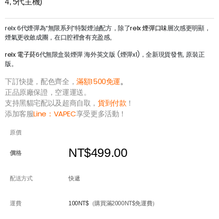
4, 5代主機)
relx 6代煙彈為“無限系列”特製煙油配方，除了
relx 煙彈口味
層次感更明顯，
煙氣更收斂成團，在口腔裡會有充盈感。
relx 電子菸
6代無限盒裝煙彈 海外英文版 (煙彈x1)，全新現貨發售, 原裝正
版。
下訂快捷，配色齊全，
滿額1500免運
。
正品原廠保證，空運運送。
支持黑貓宅配以及超商自取，
貨到付款
！
添加客服
Line：
VAPEC
享受更多活動！
原價
NT$499.00
價格
配送方式
快遞
運費
100NT$
（購買滿2000NT$免運費）