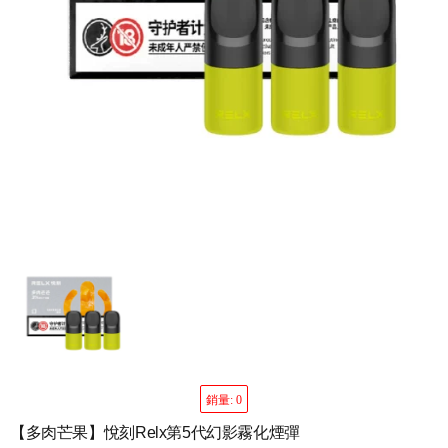
銷量: 0
【多肉芒果】悅刻Relx第5代幻影霧化煙彈