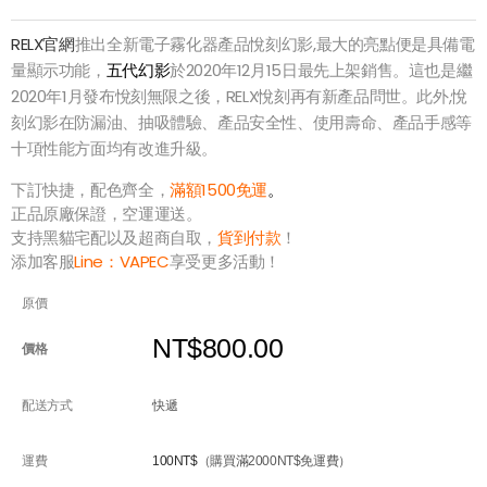
RELX官網
推出全新電子霧化器產品悅刻幻影,最大的亮點便是具備電
量顯示功能，
五代幻影
於2020年12月15日最先上架銷售。這也是繼
2020年1月發布悅刻無限之後，RELX悅刻再有新產品問世。此外,悅
刻幻影在防漏油、抽吸體驗、產品安全性、使用壽命、產品手感等
十項性能方面均有改進升級。
下訂快捷，配色齊全，
滿額1500免運
。
正品原廠保證，空運運送。
支持黑貓宅配以及超商自取，
貨到付款
！
添加客服
Line：
VAPEC
享受更多活動！
原價
NT$800.00
價格
配送方式
快遞
運費
100NT$
（購買滿2000NT$免運費）