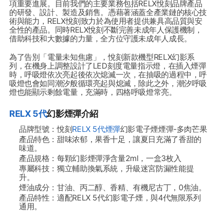
項重要進展。目前我們的主要業務包括RELX悅刻品牌產品
的研發、設計、製造及銷售。憑藉著涵蓋全產業鏈的核心技
術與能力，RELX悅刻致力於為使用者提供兼具高品質與安
全性的產品。同時RELX悅刻不斷完善未成年人保護機制，
借助科技和大數據的力量，全方位守護未成年人成長。
為了告別「電量未知焦慮」，悅刻新款機型RELX幻影系
列，在機身上調整設計了LED刻度電量指示燈，在插入煙彈
時，呼吸燈依次亮起後依次熄滅一次，在抽吸的過程中，呼
吸燈也會如同潮汐般循環亮起與熄滅，除此之外，潮汐呼吸
燈也能顯示剩餘電量，充滿時，四格呼吸燈常亮。
RELX 5代
幻影煙彈介紹
品牌型號：悅刻
RELX 5代煙彈
幻影電子煙煙彈-多肉芒果
產品特色：
甜味浓郁，果香十足
，讓夏日充滿了香甜的
味道。
產品規格：每顆幻影煙彈淨含量2ml，一盒3枚入
專屬科技：獨立輔助換氣系統，升級迷宮防漏性能提
升。
煙油成分：甘油、丙二醇、香精、有機尼古丁，0焦油。
產品特性：適配RELX 5代幻影電子煙，與4代無限系列
通用。