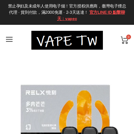
禁止孕妇及未成年人使用电子烟！官方授权供應商，臺灣电子煙总
代理 · 貨到付款，滿2000免運 · 2-3天送達！
官方LINE ID 點擊聊
天：vapec
0