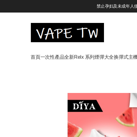
禁止孕妇及未成年人使用
首頁
一次性產品
全新Relx 系列
煙彈大全
换彈式主