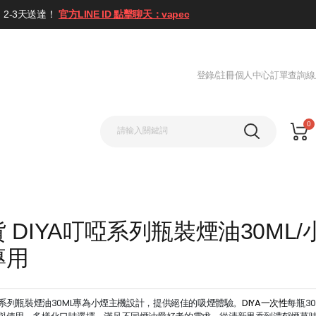
2-3天送達！
官方LINE ID 點擊聊天：vapec
登錄/註冊
個人中心
訂單查詢
線
0
 DIYA叮啞系列瓶裝煙油30ML/
專用
啞系列瓶裝煙油30ML專為小煙主機設計，提供絕佳的吸煙體驗。
DIYA一次性
每瓶30