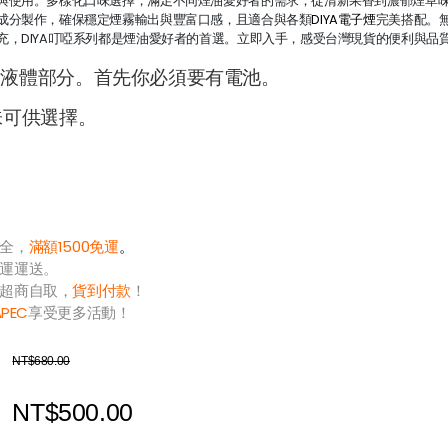
與使用。多樣化口味選擇，滿足不同煙油愛好者的需求，從清新果香到濃郁煙草
成分製作，確保穩定煙霧輸出與豐富口感，且適合與各類
DIYA電子煙
完美搭配。
充，DIYA叮啞系列都是煙油愛好者的首選。立即入手，感受台灣現貨的便利與品
為液體部分。首先你必須要有電池。
味可供選擇。
全，
滿額1500免運
。
運運送。
超商自取，
貨到付款
！
APEC
享受更多活動！
NT$680.00
NT$500.00