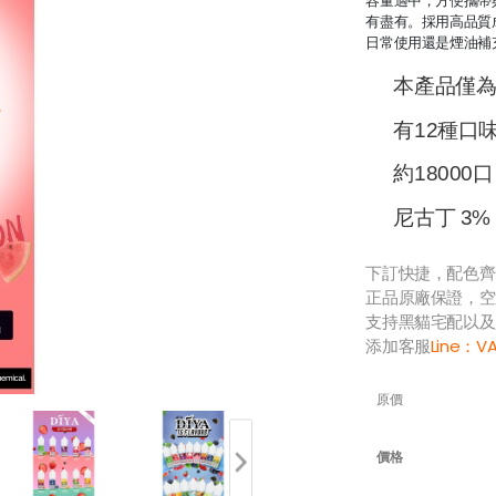
容量適中，方便攜帶
有盡有。採用高品質
日常使用還是煙油補
本產品僅
有12種口
約18000口
尼古丁 3%
下訂快捷，配色齊
正品原廠保證，空
支持黑貓宅配以及
添加客服
Line：
V
原價
價格