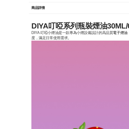
商品詳情
DIYA叮啞系列瓶裝煙油30ML/0m
DIYA 叮啞小煙油是一款專為小煙設備設計的高品質
電子煙油
度，滿足日常使用需求。