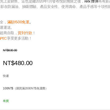
5日最先上架銷售。這也是繼2020年1月發布悅刻無限之後，
relx 煙彈
再有新
幻影在防漏油、抽吸體驗、產品安全性、使用壽命、產品手感等十項性
全，
滿額1500免運
。
運運送。
超商自取，
貨到付款
！
APEC
享受更多活動！
NT$630.00
NT$480.00
快遞
100NT$
（購買滿2000NT$免運費）
有貨