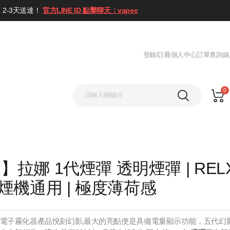
2-3天送達！
官方LINE ID 點擊聊天：vapec
登錄/註冊
個人中心
訂單查詢
線
0
 】拉娜 1代煙彈 透明煙彈 | REL
煙機通用 | 極度薄荷感
電子霧化器產品悅刻幻影,最大的亮點便是具備電量顯示功能，五代幻