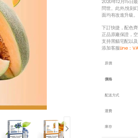
2020年12月1
問世。此外,悅刻
面均有改進升級。
下訂快捷，配色齊
正品原廠保證，空
支持黑貓宅配以及
添加客服
Line：
V
原價
價格
配送方式
運費
庫存