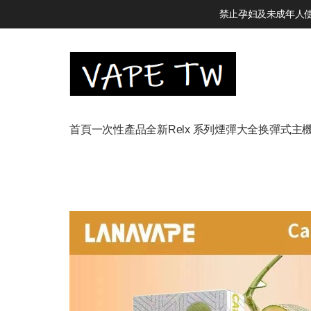
禁止孕妇及未成年人使用
首頁
一次性產品
全新Relx 系列
煙彈大全
换彈式主