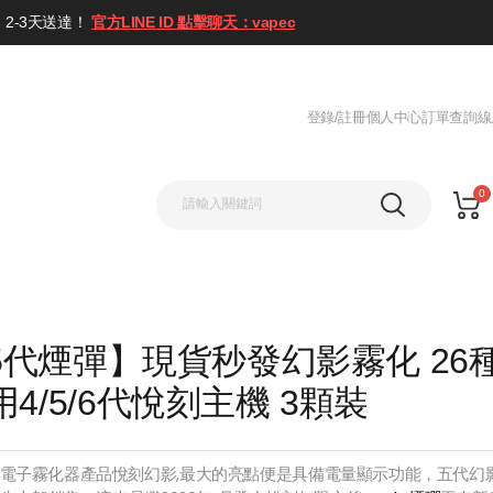
2-3天送達！
官方LINE ID 點擊聊天：vapec
登錄/註冊
個人中心
訂單查詢
線
0
x 5代煙彈】現貨秒發幻影霧化 26
用4/5/6代悅刻主機 3顆裝
電子霧化器產品悅刻幻影,最大的亮點便是具備電量顯示功能，五代幻