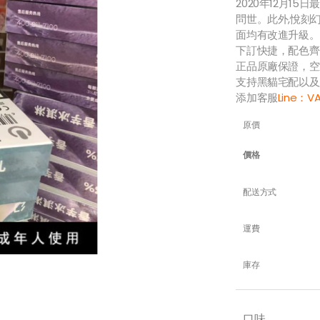
2020年12月1
問世。此外,悅刻
面均有改進升級。
下訂快捷，配色齊
正品原廠保證，空
支持黑貓宅配以及
添加客服
Line：
V
原價
價格
配送方式
運費
庫存
口味