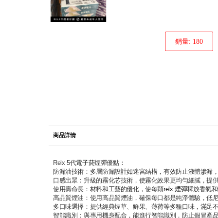
銷量: 180
商品詳情
Relx 5代
電子菸
煙彈優點：
防漏油技術：多層防漏設計如迷宮結構，有效防止液體滲漏
口感出眾：升級的霧化芯技術，使霧化效果更均勻細膩，提
使用壽命長：材料和工藝的優化，使每顆
relx 煙彈
釋放香氣和
高品質煙油：使用高品質煙油，確保每口都是純淨體驗，低
多口味選擇：提供經典煙草、鮮果、薄荷等多種口味，滿足
智能識別：與專用機身配合，能進行智能識別，防止假冒產