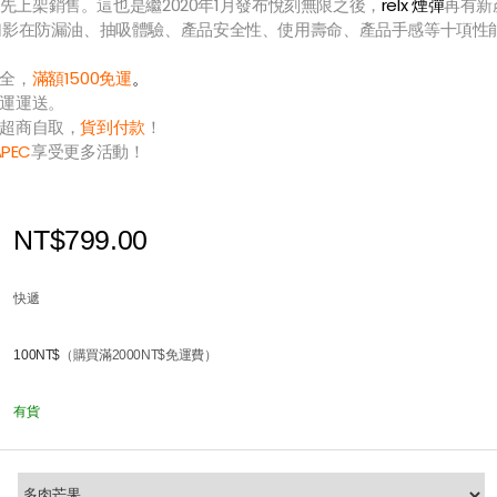
5日最先上架銷售。這也是繼2020年1月發布悅刻無限之後，
relx 煙彈
再有新
幻影在防漏油、抽吸體驗、產品安全性、使用壽命、產品手感等十項性
全，
滿額1500免運
。
運運送。
超商自取，
貨到付款
！
APEC
享受更多活動！
NT$799.00
快遞
100NT$
（購買滿2000NT$免運費）
有貨