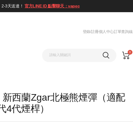
2-3天送達！
官方LINE ID 點擊聊天：vapec
登錄/註冊
個人中心
訂單查詢
線
0
新西蘭Zgar北極熊煙彈（適配
 5代4代煙桿）