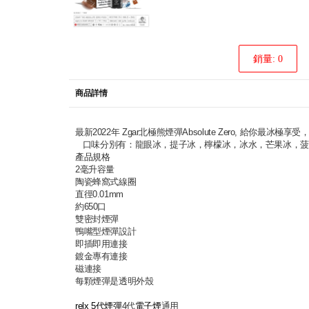
銷量: 0
商品詳情
最新2022年 Zgar北極熊煙彈Absolute Zero, 
口味分別有：龍眼冰，提子冰，檸檬冰，冰水，芒果冰，菠
產品規格
2毫升容量
陶瓷蜂窩式線圈
直徑0.01mm
約650口
雙密封煙彈
鴨嘴型煙彈設計
即插即用連接
鍍金專有連接
磁連接
每顆煙彈是透明外殼
relx 5代煙彈
4代
電子煙
通用