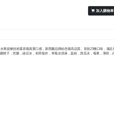
加入購物車
給你最冰極享受，水果提煉技術還原最真實口感，新西蘭品牌給您最高品質。首批23種口味，滿
蘿橙子，芭樂，綠豆冰，初萃龍井，草莓冰淇淋，荔枝，西瓜冰，莓果，薄荷，