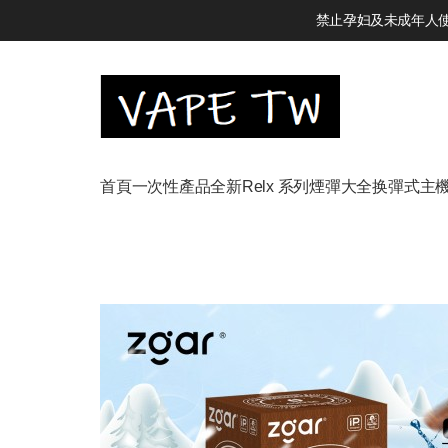
禁止孕妇及未成年人使用
首頁
一次性產品
全新Relx 系列
煙彈大全
换彈式主