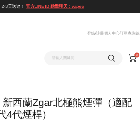
2-3天送達！
官方LINE ID 點擊聊天：vapec
登錄/註冊
個人中心
訂單查詢
線
0
新西蘭Zgar北極熊煙彈（適配
 5代4代煙桿）