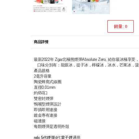
銷量: 0
商品詳情
最新2022年 Zgar北極熊煙彈Absolute Zero, 
口味分別有：龍眼冰，提子冰，檸檬冰，冰水，芒果冰，菠
產品規格
2毫升容量
陶瓷蜂窩式線圈
直徑0.01mm
約650口
雙密封煙彈
鴨嘴型煙彈設計
即插即用連接
鍍金專有連接
磁連接
每顆煙彈是透明外殼
relx 5代煙彈
4代
電子煙
通用