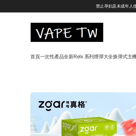
禁止孕妇及未成年人使用
首頁
一次性產品
全新Relx 系列
煙彈大全
换彈式主