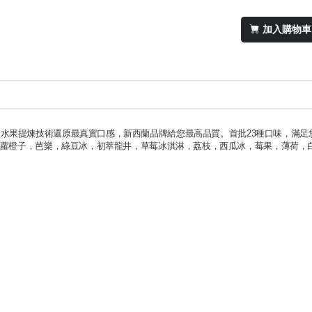
加入購物車
給你最冰極享受，水果提煉技術還原最真實口感，新西蘭品牌給您最高品質。首批23種口味，滿
蘿橙子，芭樂，綠豆冰，初萃龍井，草莓冰淇淋，荔枝，西瓜冰，莓果，薄荷，